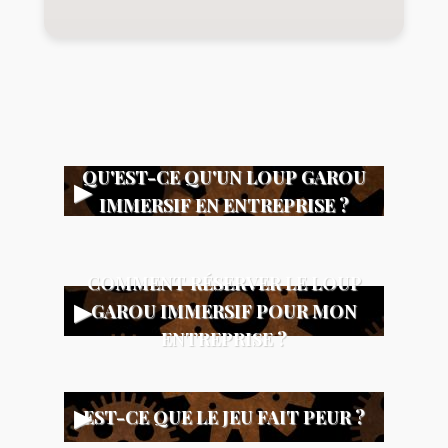
QU'EST-CE QU'UN LOUP GAROU
IMMERSIF EN ENTREPRISE ?
COMMENT RÉSERVER LE LOUP
GAROU IMMERSIF POUR MON
ENTREPRISE ?
EST-CE QUE LE JEU FAIT PEUR ?