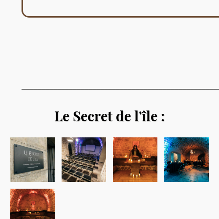
__________________________________________________
Le Secret de l'île :