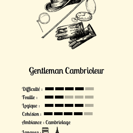
Gentleman Cambrioleur
Difficulté :
Fouille :
Logique :
Cohésion :
Ambiance : Cambriolage
Langues :