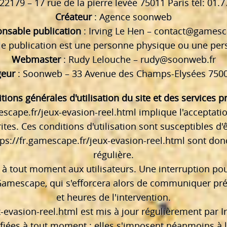
2179 – 17 rue de la pierre levée 75011 Paris tél: 01.7
Créateur
: Agence soonweb
nsable publication
: Irving Le Hen –
contact@gamesca
e publication est une personne physique ou une pe
Webmaster
: Rudy Lelouche –
rudy@soonweb.fr
eur
: Soonweb – 33 Avenue des Champs-Elysées 7500
tions générales d'utilisation du site et des services 
escape.fr/jeux-evasion-reel.html
implique l'acceptatio
rites. Ces conditions d'utilisation sont susceptibles 
tps://fr.gamescape.fr/jeux-evasion-reel.html
sont donc
régulière.
 à tout moment aux utilisateurs. Une interruption p
 Gamescape, qui s'efforcera alors de communiquer préa
et heures de l'intervention.
x-evasion-reel.html
est mis à jour régulièrement par I
ées à tout moment : elles s'imposent néanmoins à l'uti