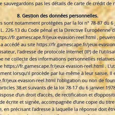
 sauvegardons pas les détails de carte de crédit de n
8. Gestion des données personnelles.
 sont notamment protégées par la loi n° 78-87 du 6 j
le L. 226-13 du Code pénal et la Directive Européenne 
ttps://fr.gamescape.fr/jeux-evasion-reel.html
, peuvent
r a accédé au site
https://fr.gamescape.fr/jeux-evasion
ilisateur, l'adresse de protocole Internet (IP) de l'utilisa
 ne collecte des informations personnelles relatives à
te
https://fr.gamescape.fr/jeux-evasion-reel.html
. L'u
t lorsqu'il procède par lui-même à leur saisie. Il est
.fr/jeux-evasion-reel.html
l’obligation ou non de four
cles 38 et suivants de la loi 78-17 du 6 janvier 1978 
 dispose d’un droit d’accès, de rectification et d’oppo
 écrite et signée, accompagnée d’une copie du titre d
e, en précisant l’adresse à laquelle la réponse doit êt