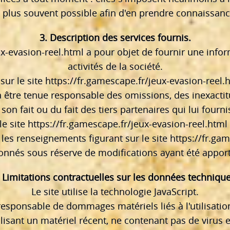
e plus souvent possible afin d'en prendre connaissanc
3. Description des services fournis.
ux-evasion-reel.html
a pour objet de fournir une info
activités de la société.
sur le site
https://fr.gamescape.fr/jeux-evasion-reel.
ra être tenue responsable des omissions, des inexacti
 son fait ou du fait des tiers partenaires qui lui four
le site
https://fr.gamescape.fr/jeux-evasion-reel.html
, les renseignements figurant sur le site
https://fr.ga
donnés sous réserve de modifications ayant été appor
. Limitations contractuelles sur les données technique
Le site utilise la technologie JavaScript.
responsable de dommages matériels liés à l'utilisation d
ilisant un matériel récent, ne contenant pas de virus 