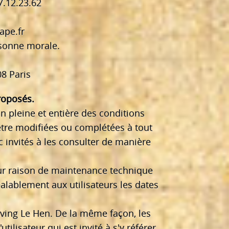
7.12.23.62
pe.fr
rsonne morale.
8 Paris
proposés.
n pleine et entière des conditions
d'être modifiées ou complétées à tout
 invités à les consulter de manière
our raison de maintenance technique
lablement aux utilisateurs les dates
rving Le Hen. De la même façon, les
lisateur qui est invité à s'y référer