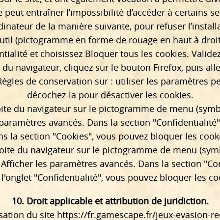
e peut entraîner l’impossibilité d’accéder à certains ser
inateur de la manière suivante, pour refuser l’install
outil (pictogramme en forme de rouage en haut à droite
tialité et choisissez Bloquer tous les cookies. Valide
 du navigateur, cliquez sur le bouton Firefox, puis all
Règles de conservation sur : utiliser les paramètres p
décochez-la pour désactiver les cookies.
roite du navigateur sur le pictogramme de menu (symb
 paramètres avancés. Dans la section "Confidentialité
s la section "Cookies", vous pouvez bloquer les cook
oite du navigateur sur le pictogramme de menu (symbol
Afficher les paramètres avancés. Dans la section "Conf
l'onglet "Confidentialité", vous pouvez bloquer les co
10. Droit applicable et attribution de juridiction.
isation du site
https://fr.gamescape.fr/jeux-evasion-re