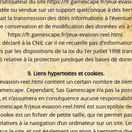
utilisateur du site
https://fr.gamescape.fr/jeux-evasi
 cédée ou vendue sur un support quelconque à des tier
it la transmission des dites informations à l'éventuel
 conservation et de modification des données vis à vis
https://fr.gamescape.fr/jeux-evasion-reel.html
.
s déclaré à la CNIL car il ne recueille pas d'informati
par les dispositions de la loi du 1er juillet 1998 tra
6 relative à la protection juridique des bases de donn
9. Liens hypertextes et cookies.
-evasion-reel.html
contient un certain nombre de liens 
Gamescape. Cependant, Sas Gamescape n’a pas la possibi
és, et n’assumera en conséquence aucune responsabilité
gamescape.fr/jeux-evasion-reel.html
est susceptible de 
cookie est un fichier de petite taille, qui ne permet pas 
latives à la navigation d’un ordinateur sur un site. 
re sur le site, et ont également vocation à permettre d