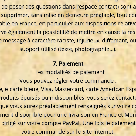
é de poser des questions dans l'espace contact) sont à 
 supprimer, sans mise en demeure préalable, tout c
cable en France, en particulier aux dispositions relati
e également la possibilité de mettre en cause la resp
e message à caractère raciste, injurieux, diffamant, o
support utilisé (texte, photographie…).
7. Paiement
- Les modalités de paiement
Vous pouvez régler votre commande :
ue, e-carte bleue, Visa, Mastercard, carte American Ex
 Produits épuisés ou indisponibles, vous serez contac
ue vous aurez préalablement renseignés sur votre c
ment disponible pour une livraison en France et Mona
irigé sur votre compte PayPal. Une fois le paiement
votre commande sur le Site Internet.