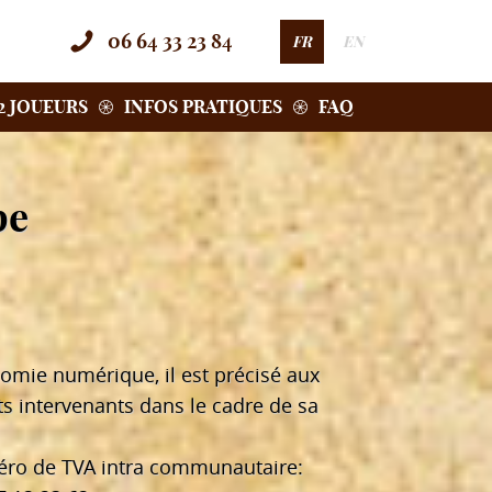
06 64 33 23 84
FR
EN
2 JOUEURS
INFOS PRATIQUES
FAQ
pe
onomie numérique, il est précisé aux
nts intervenants dans le cadre de sa
éro de TVA intra communautaire: