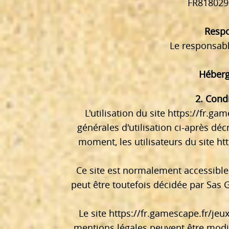
FR8180292
Respo
Le responsabl
Héberg
2. Condi
L'utilisation du site
https://fr.gam
générales d'utilisation ci-après déc
moment, les utilisateurs du site
ht
Ce site est normalement accessible
peut être toutefois décidée par Sas
Le site
https://fr.gamescape.fr/jeu
mentions légales peuvent être modifi