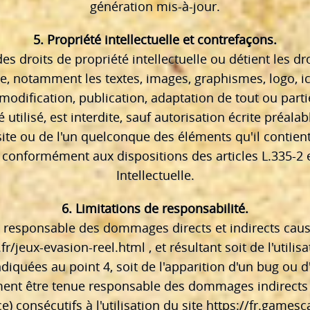
génération mis-à-jour.
5. Propriété intellectuelle et contrefaçons.
s droits de propriété intellectuelle ou détient les dr
te, notamment les textes, images, graphismes, logo, ic
modification, publication, adaptation de tout ou parti
utilisé, est interdite, sauf autorisation écrite préal
site ou de l'un quelconque des éléments qu'il contie
 conformément aux dispositions des articles L.335-2 
Intellectuelle.
6. Limitations de responsabilité.
esponsable des dommages directs et indirects causés 
fr/jeux-evasion-reel.html
, et résultant soit de l'util
ndiquées au point 4, soit de l'apparition d'un bug ou d
nt être tenue responsable des dommages indirects (
 consécutifs à l'utilisation du site
https://fr.gamesc