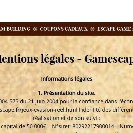
AM BUILDING
COUPONS CADEAUX
ESCAPE GAME 
entions légales - Gamesca
Informations légales
1. Présentation du site.
° 2004-575 du 21 juin 2004 pour la confiance dans l'éc
scape.fr/jeux-evasion-reel.html
l'identité des différe
réalisation et de son suivi :
capital de 50 000€ – N°siret: 80292217900014 – Num